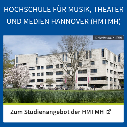
HOCHSCHULE FÜR MUSIK, THEATER
UND MEDIEN HANNOVER (HMTMH)
© Nico Herzog/HMTMH
Zum Studienangebot der HMTMH